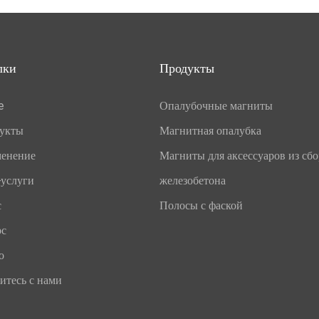
лки
Продукты
e
Опалубочные магниты
укты
Магнитная опалубка
енение
Магниты для аксессуаров из сб
услуги
железобетона
с
Полосы с фаской
рс
о
итесь с нами