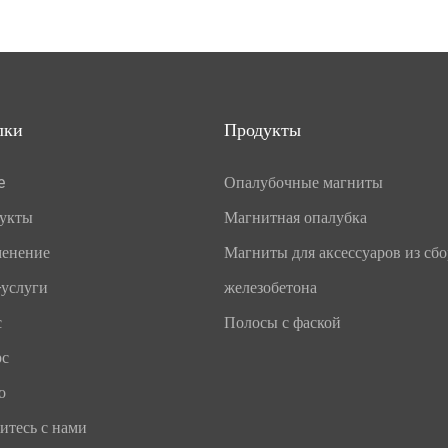
лки
Продукты
e
Опалубочные магниты
укты
Магнитная опалубка
енение
Магниты для аксессуаров из сб
услуги
железобетона
с
Полосы с фаской
рс
о
итесь с нами