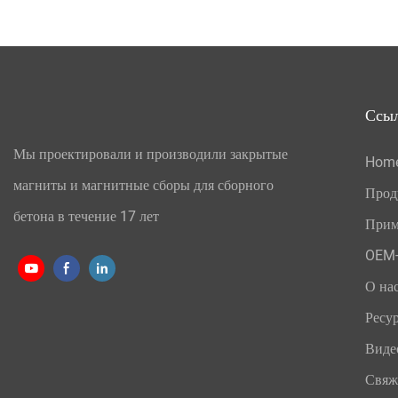
Ссы
Мы проектировали и производили закрытые
Hom
магниты и магнитные сборы для сборного
Прод
бетона в течение 17 лет
Прим
OEM-
О на
Ресу
Виде
Свяж