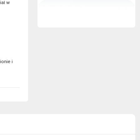
iał w
onie i