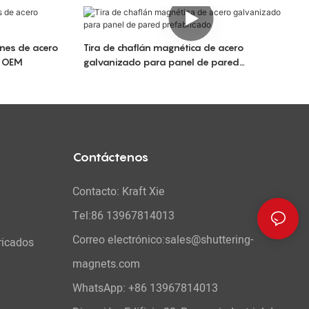
anes de acero
Tira de chaflán magnética de acero
a OEM
galvanizado para panel de pared
prefabricado
Contáctenos
Contacto: Kraft Xie
Tel:86 13967814013
Correo electrónico:sales@shuttering-
ricados
magnets.com
WhatsApp:
+86 13967814013