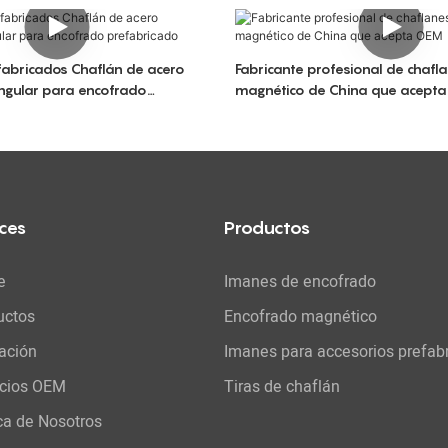
fabricados Chaflán de acero
Fabricante profesional de chafl
ngular para encofrado
magnético de China que acept
ces
Productos
e
Imanes de encofrado
uctos
Encofrado magnético
ación
Imanes para accesorios prefab
icios OEM
Tiras de chaflán
ca de Nosotros