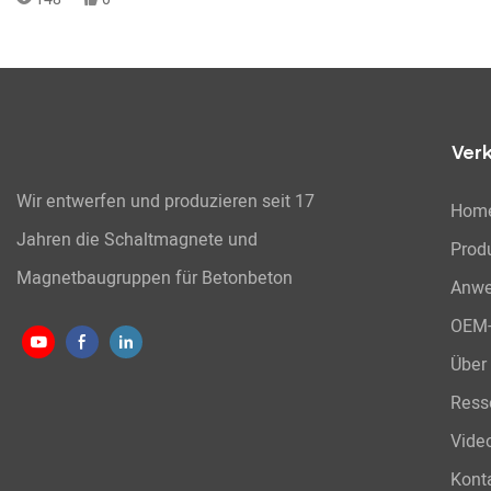
Ver
Wir entwerfen und produzieren seit 17
Hom
Jahren die Schaltmagnete und
Prod
Magnetbaugruppen für Betonbeton
Anw
OEM-
Über
Ress
Vide
Konta