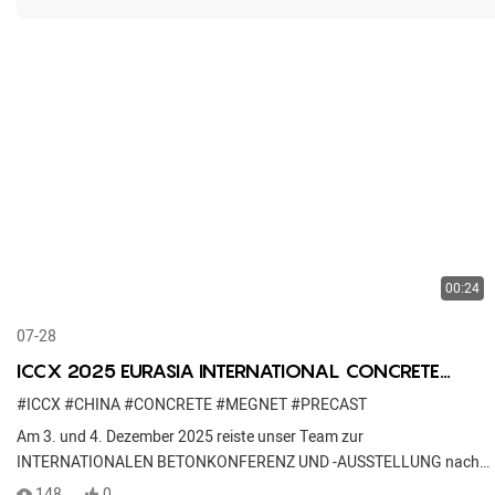
00:24
07-28
ICCX 2025 EURASIA INTERNATIONAL CONCRETE
CONFERENCE & EXHIBITION
#ICCX
#CHINA
#CONCRETE
#MEGNET
#PRECAST
Am 3. und 4. Dezember 2025 reiste unser Team zur
INTERNATIONALEN BETONKONFERENZ UND -AUSSTELLUNG nach
Almaty, Kasachstan.
148
0