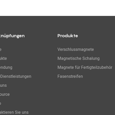
knüpfungen
Produkte
e
Verschlussmagnete
ukte
Magnetische Schalung
endung
Magnete für Fertigteilzubehör
Dienstleistungen
Fasenstreifen
 uns
ource
o
ktieren Sie uns