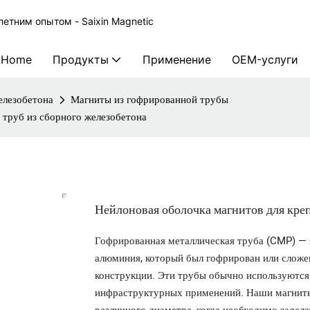
етним опытом - Saixin Magnetic
Home
Продукты
Применение
OEM-услуги
елезобетона
Магниты из гофрированной трубы
 труб из сборного железобетона
Нейлоновая оболочка магнитов для кре
Гофрированная металлическая труба (CMP) — э
алюминия, который был гофрирован или сложен
конструкции. Эти трубы обычно используются 
инфраструктурных применений. Наши магниты
различного диаметра, когда необходимо задел