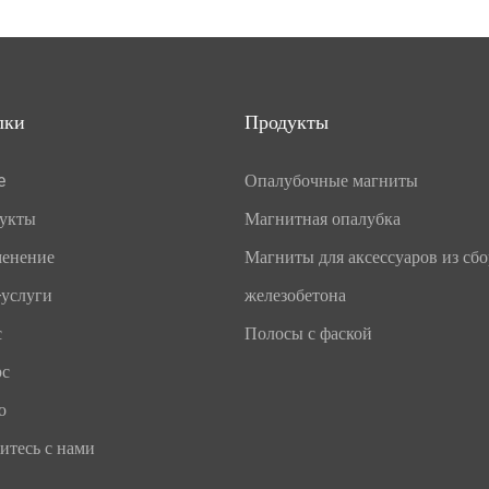
лки
Продукты
e
Опалубочные магниты
укты
Магнитная опалубка
енение
Магниты для аксессуаров из сб
услуги
железобетона
с
Полосы с фаской
рс
о
итесь с нами