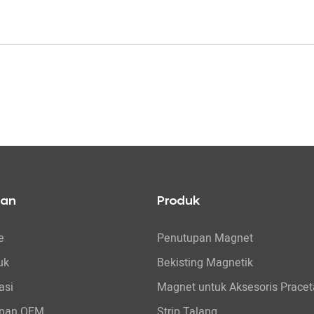
tan
Produk
e
Penutupan Magnet
uk
Bekisting Magnetik
asi
Magnet untuk Aksesoris Pracet
nan OEM
Strip Talang