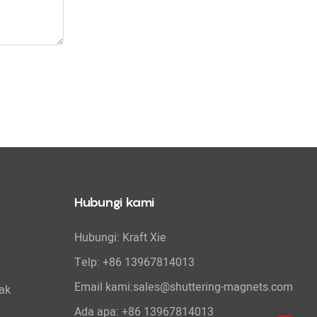
Hubungi kami
Hubungi: Kraft Xie
Telp: +86 13967814013
Email kami:sales@shuttering-magnets.com
ak
Ada apa:
+86 13967814013