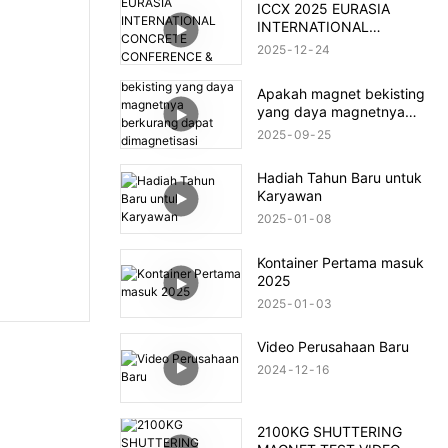
ICCX 2025 EURASIA
INTERNATIONAL
CONCRETE CONFERENCE
2025
12
24
& EXHIBITION
Apakah magnet bekisting
yang daya magnetnya
berkurang dapat
2025
09
25
dimagnetisasi kembali?
Hadiah Tahun Baru untuk
Karyawan
2025
01
08
Kontainer Pertama masuk
2025
2025
01
03
Video Perusahaan Baru
2024
12
16
2100KG SHUTTERING