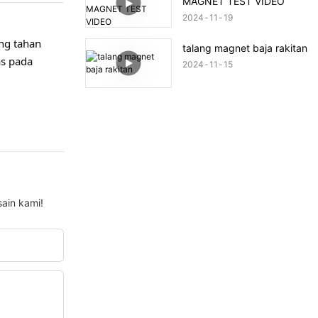
MAGNET TEST VIDEO
2024
11
19
ang tahan
talang magnet baja rakitan
as pada
2024
11
15
ain kami!