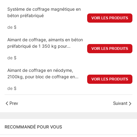
Système de coffrage magnétique en
béton préfabriqué
VOIR LES PRODUITS
de
$
Aimant de coffrage, aimants en béton
préfabriqué de 1 350 kg pour
VOIR LES PRODUITS
système de coffrage de bâtiment
de
$
préfabriqué
Aimant de coffrage en néodyme,
2100kg, pour bloc de coffrage en
VOIR LES PRODUITS
béton préfabriqué, boîte magnétique
de
$
en forme de bloc
Prev
Suivant
RECOMMANDÉ POUR VOUS