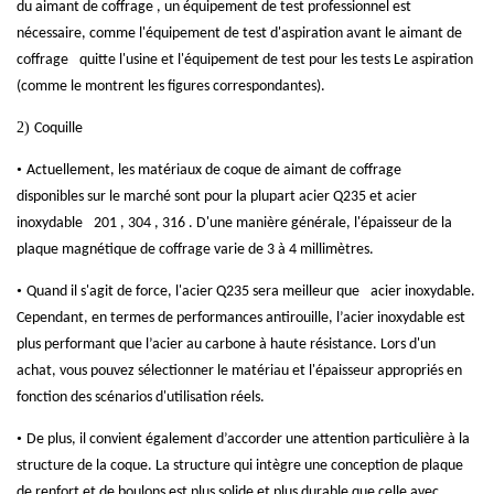
du
aimant de coffrage
, un équipement de test professionnel est
nécessaire, comme l'équipement de test d'aspiration avant le
aimant de
coffrage
quitte l'usine et l'équipement de test pour les tests
Le
aspiration
(comme le montrent les figures correspondantes).
2)
Coquille
•
Actuellement, les matériaux de coque de
aimant de coffrage
disponibles sur le marché sont pour la plupart
acier Q235
et acier
inoxydable
201 , 304 , 316
. D'une manière générale, l'épaisseur de la
plaque magnétique de coffrage varie de 3 à 4 millimètres.
•
Quand il s'agit de force,
l'acier Q235 sera meilleur que
acier inoxydable.
Cependant, en termes de performances antirouille, l’acier inoxydable est
plus performant que l’acier au carbone à haute résistance. Lors d'un
achat, vous pouvez sélectionner le matériau et l'épaisseur appropriés en
fonction des scénarios d'utilisation réels.
•
De plus, il convient également d’accorder une attention particulière à la
structure de la coque. La structure qui intègre une conception de plaque
de renfort et de boulons est plus solide et plus durable que celle avec