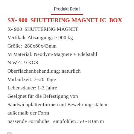
Produkt Detail
SX-
900
SHUTTERING MAGNET
IC
BOX
X-
900
SHUTTERING MAGNET
Vertikale Absaugung: ≥
900
kg
Größe:
280x60x43mm
M
Material: Neodym-Magnete + Edelstahl
N.W.:2.
9
KGS
Oberflächenbehandlung: natürlich
Vorlaufzeit: 7–20 Tage
Lebensdauer: 1-3 Jahre
Geeignet für die Befestigung von
Sandwichplattenformen mit Bewehrungsstäben
außerhalb der Form
passende Formhöhe
empfohlen
:50
-
8
0m
m