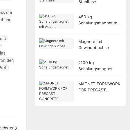
Stahlfase
z, die
450 kg
uf und
Schalungsmagnet mit
Adapter
s U-
Magnete mit
d
Gewindebuchse
das
von den
2100 kg
rofil
Schalungsmagnet
MAGNET FORMWORK
FOR PRECAST
CONCRETE
ächster