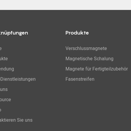
knüpfungen
Produkte
e
Verschlussmagnete
ukte
Magnetische Schalung
endung
Magnete für Fertigteilzubehör
Dienstleistungen
Fasenstreifen
 uns
ource
o
ktieren Sie uns