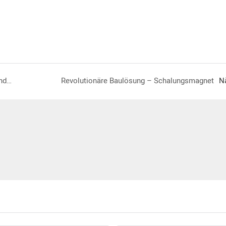
Der kombinierte Einsatz von Magnetschalung und Magnetfasenleiste
Revolutionäre Baulösung – Schalungsmagnet
N