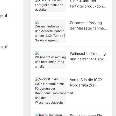
Die Zukunft der
Fertigteilproduktion
gestalten
ie ab
Zusammenfassung
der Messeteilnahme
an der ICCX Turkey |
Saixin Magnetic
 auf
Weihnachtsstimmung
und herzlicher Dank
an alle!
Vorstoß in die ICCX
Nordafrika zur
Förderung der
Branchenzusammenar
beit und des
Wissensaustauschs
Revolutionieren Sie