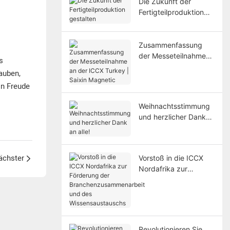
Die Zukunft der
Fertigteilproduktion
gestalten
Zusammenfassung
der Messeteilnahme
s
an der ICCX Turkey |
auben,
Saixin Magnetic
in Freude
Weihnachtsstimmung
und herzlicher Dank
an alle!
ächster
Vorstoß in die ICCX
Nordafrika zur
Förderung der
Branchenzusammenar
beit und des
Wissensaustauschs
Revolutionieren Sie