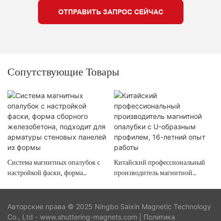
ОТПРАВИТЬ ЗАПРОС СЕЙЧАС
Сопутствующие Товары
Система магнитных опалубок с
Китайский профессиональный
настройкой фаски, форма
производитель магнитной
сборного железобетона,
опалубки с U-образным
подходит для арматуры стеновых
профилем, 16-летний опыт
панелей из формы
работы
Авторские права © 2025 Ningbo Saixin Magnetic Technology
Co., Ltd - www.shuttering-magnets.com |
Политика