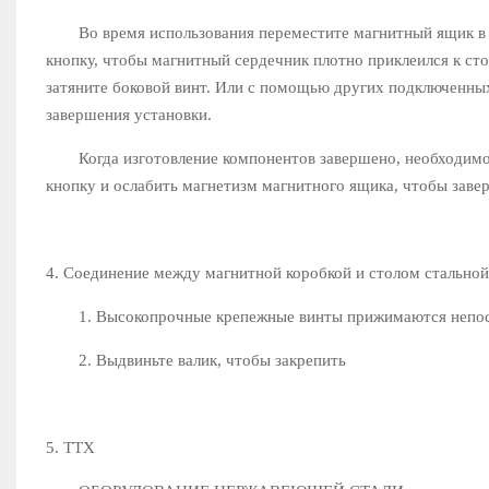
Во время использования переместите магнитный ящик в п
кнопку, чтобы магнитный сердечник плотно приклеился к с
затяните боковой винт. Или с помощью других подключенных
завершения установки.
Когда изготовление компонентов завершено, необходимо и
кнопку и ослабить магнетизм магнитного ящика, чтобы заве
4. Соединение между магнитной коробкой и столом стально
1. Высокопрочные крепежные винты прижимаются непос
2. Выдвиньте валик, чтобы закрепить
5. ТТХ