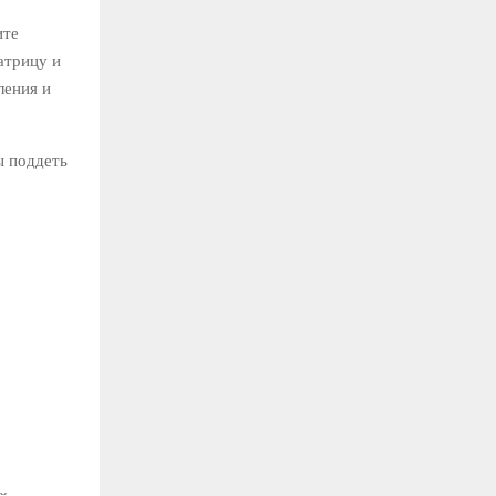
ите
атрицу и
ления и
ы поддеть