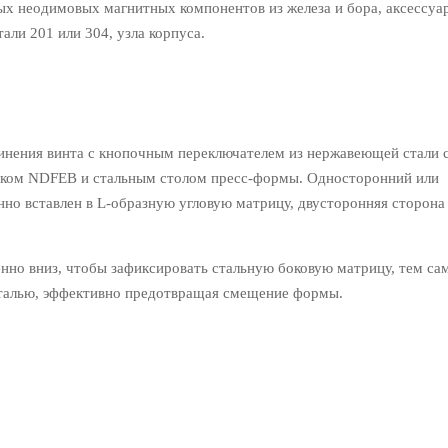
неодимовых магнитных компонентов из железа и бора, аксессуар
ли 201 или 304, узла корпуса.
ения винта с кнопочным переключателем из нержавеющей стали 
иком NDFEB и стальным столом пресс-формы. Односторонний или
но вставлен в L-образную угловую матрицу, двусторонняя сторона
о вниз, чтобы зафиксировать стальную боковую матрицу, тем с
сталью, эффективно предотвращая смещение формы.