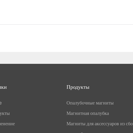
лки
Продукты
e
Опалубочные магниты
укты
Магнитная опалубка
енение
Магниты для аксессуаров из сб