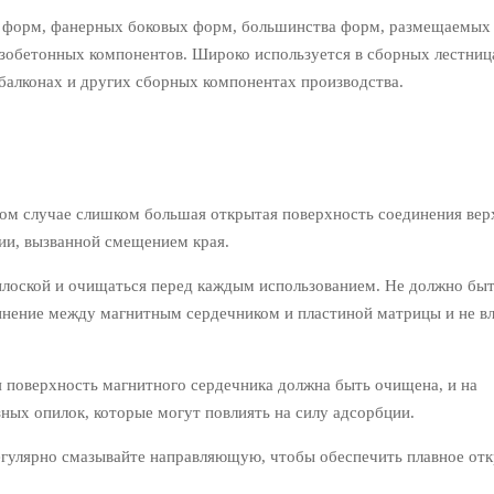
орм, фанерных боковых форм, большинства форм, размещаемых
зобетонных компонентов. Широко используется в сборных лестниц
балконах и других сборных компонентах производства.
м случае слишком большая открытая поверхность соединения вер
ии, вызванной смещением края.
оской и очищаться перед каждым использованием. Не должно бы
динение между магнитным сердечником и пластиной матрицы и не вл
поверхность магнитного сердечника должна быть очищена, и на
ых опилок, которые могут повлиять на силу адсорбции.
гулярно смазывайте направляющую, чтобы обеспечить плавное отк