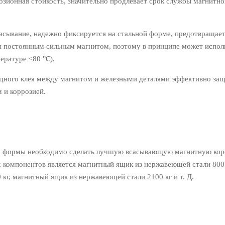
 стойкость, значительно продлевает срок службы магнитно
ие, надежно фиксируется на стальной форме, предотвращае
ся постоянным сильным магнитом, поэтому в принципе может испол
пературе ≤80 ℃).
ного клея между магнитом и железными деталями эффективно за
 и коррозией.
й формы необходимо сделать лучшую всасывающую магнитную кор
 компонентов является магнитный ящик из нержавеющей стали 800 
г, магнитный ящик из нержавеющей стали 2100 кг и т. Д.