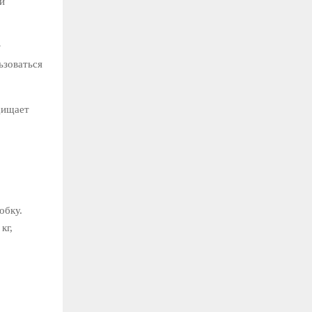
й
т
ьзоваться
щищает
обку.
кг,