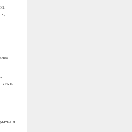
 на
ах,
хней
ть
иять на
рытие и