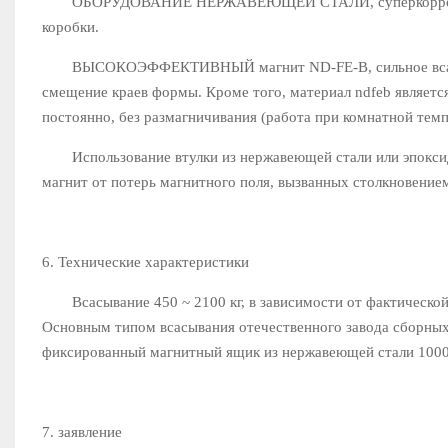
ОБОРУДОВАНИЕ НЕРЖАВЕЮЩЕЙ СТАЛИ, суперкоррозионная
коробки.
ВЫСОКОЭФФЕКТИВНЫЙ магнит ND-FE-B, сильное всасыван
смещение краев формы. Кроме того, материал ndfeb являет
постоянно, без размагничивания (работа при комнатной тем
Использование втулки из нержавеющей стали или эпоксид
магнит от потерь магнитного поля, вызванных столкновением
6. Технические характеристики
Всасывание 450 ~ 2100 кг, в зависимости от фактическо
Основным типом всасывания отечественного завода сборных
фиксированный магнитный ящик из нержавеющей стали 1000 к
7. заявление