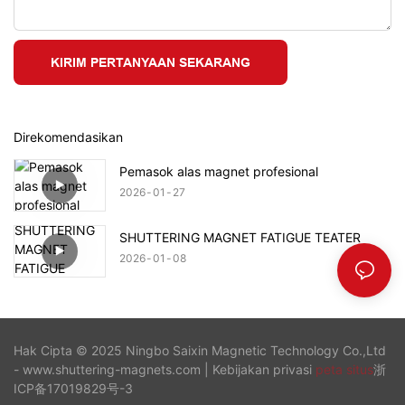
KIRIM PERTANYAAN SEKARANG
Direkomendasikan
Pemasok alas magnet profesional
2026
01
27
SHUTTERING MAGNET FATIGUE TEATER
2026
01
08
Hak Cipta © 2025 Ningbo Saixin Magnetic Technology Co.,Ltd
- www.shuttering-magnets.com |
Kebijakan privasi
peta situs
浙
ICP备17019829号-3