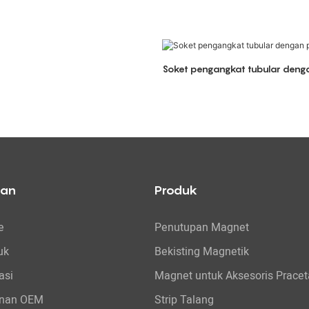
Soket pengangkat tubular denga
tan
Produk
e
Penutupan Magnet
uk
Bekisting Magnetik
asi
Magnet untuk Aksesoris Pracet
nan OEM
Strip Talang