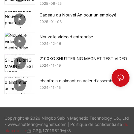
2025
09
25
Cadeau du Nouvel An pour un employé
2025
01
08
Nouvelle vidéo d'entreprise
2024
12
16
2100KG SHUTTERING MAGNET TEST VIDEO
2024
11
19
chanfrein d'aimant en acier d'assemblage
2024
11
15
Copyright © 2026 Ningbo Saixin Magnetic Technology Co., Ltd
- www.shuttering-magnets.com |
Politique de confidentialité
du
plan du site
浙ICP备17019829号-3