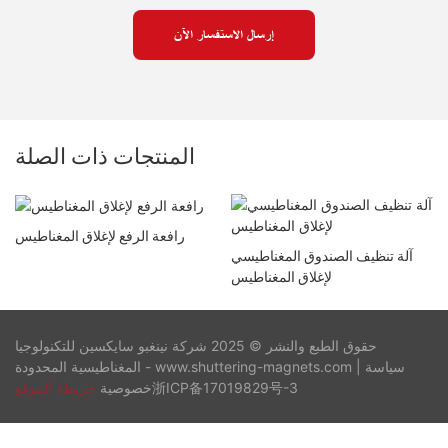
إرسال الاستفسار الآن
المنتجات ذات الصلة
رافعة الرفع لإغلاق المغناطيس
آلة تنظيف الصندوق المغناطيسي
لإغلاق المغناطيس
حقوق الطبع والنشر © 2025 شركة نينغبو سايكسين للتكنولوجيا
سياسة
المغناطيسية المحدودة - www.shuttering-magnets.com |
浙ICP备17019829号-3
خصوصية
خريطة الموقع