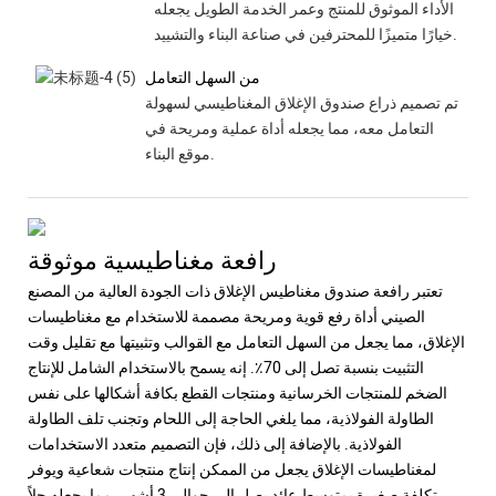
الأداء الموثوق للمنتج وعمر الخدمة الطويل يجعله
خيارًا متميزًا للمحترفين في صناعة البناء والتشييد.
من السهل التعامل
تم تصميم ذراع صندوق الإغلاق المغناطيسي لسهولة
التعامل معه، مما يجعله أداة عملية ومريحة في
موقع البناء.
رافعة مغناطيسية موثوقة
تعتبر رافعة صندوق مغناطيس الإغلاق ذات الجودة العالية من المصنع
الصيني أداة رفع قوية ومريحة مصممة للاستخدام مع مغناطيسات
الإغلاق، مما يجعل من السهل التعامل مع القوالب وتثبيتها مع تقليل وقت
التثبيت بنسبة تصل إلى 70٪. إنه يسمح بالاستخدام الشامل للإنتاج
الضخم للمنتجات الخرسانية ومنتجات القطع بكافة أشكالها على نفس
الطاولة الفولاذية، مما يلغي الحاجة إلى اللحام وتجنب تلف الطاولة
الفولاذية. بالإضافة إلى ذلك، فإن التصميم متعدد الاستخدامات
لمغناطيسات الإغلاق يجعل من الممكن إنتاج منتجات شعاعية ويوفر
تكلفة صغيرة بمتوسط ​​عائد يصل إلى حوالي 3 أشهر، مما يجعله حلاً