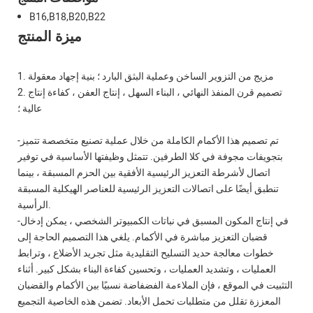
B16,B18,B20,B22
ميزة المنتج
1. مزيج من التزوير الساخن وعملية البثق البارد ؛ بنية إجهاد معقولة
2. تصميم قرن المنفذ النهائي ، البناء السهل ، إنتاج العفن ، كفاءة إنتاج
عالية ؛
-تم تصميم هذا الأكمام الكاملة من خلال عملية تصنيع متخصصة تتميز
بتجويفات مجوفة في كلا الطرفين. تتمثل وظيفتها الأساسية في توفير
اتصال لأشرطة التعزيز الرئيسية الأفقية بين الحزم المسبقة ، بينما
تنطبق أيضًا على اتصالات التعزيز الرئيسية للعناصر الهيكلية المسبقة
الرأسية.
-في إنتاج المكون المسبق في نباتات الكمبيوتر الشخصي ، يمكن إدخال
قضبان التعزيز مباشرة في الأكمام. يلغي هذا التصميم الحاجة إلى
خطوات معالجة حديد التسليح التقليدية مثل تجريد الأضلاع ، وترابط
العمليات ، وتشديد العمليات ، وتحسين كفاءة البناء بشكل كبير. أثناء
التثبيت في الموقع ، فإن الملاءمة الفضفاضة نسبيًا بين الأكمام والقضبان
المعززة تقلل من متطلبات تحمل الأبعاد. تضمن هذه الخاصية التجميع