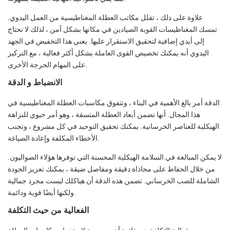
علاوة على ذلك ، تقلل مكاتب العطلة المغناطيسية من العمل اليدوي.
تمسك المغناطيسات القوية الصيادين في مكانها بشكل آمن ، لذلك لا تحتاج
إلى أيدي إضافية لتحقيق الاستقرار عليها. يعني هذا التخفيض في الجهد
اليدوي أنه يمكنك تخصيص القوى العاملة بشكل أكثر فعالية ، مع التركيز
على المهام الحرجة الأخرى.
الانضباط و الدقة
الدقة أمر بالغ الأهمية في البناء ، وتتفوق مكاسبات العطلة المغناطيسية في
هذا المجال. أنها تضمن أبعاد العطلة المتسقة ، وهو أمر حيوي للنزاهة
الهيكلية للعناصر الخرسانية. يمكنك تحقيق التوحيد في كل مشروع ، وتجنب
الأخطاء المكلفة وإعادة الصياغة.
لا يمكن المبالغة في السلامة الهيكلية المحسنة التي توفرها هؤلاء الصواليون.
من خلال الحفاظ على محاذاة دقيقة ومفاصل ضيقة ، يمكنك تعزيز الجودة
الشاملة للصب الخرساني. تضمن هذه الدقة أن هياكلك ليست مجرد جمالية
ولكنها أيضًا قوية ودائمة.
الفعالية من حيث التكلفة