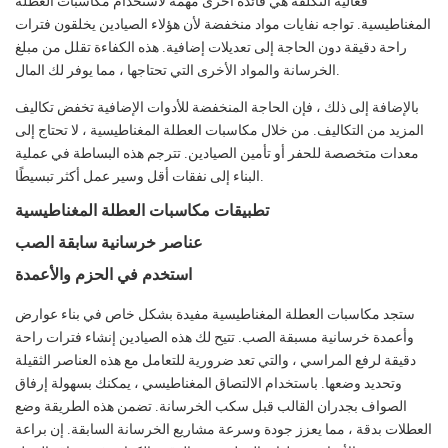
فعالية التكلفة هي فائدة أخرى مهمة لاستخدام مكاسبات العطلة
المغناطيسية. تواجه نفايات مواد منخفضة لأن هؤلاء الصيادين يخلقون فترات
راحة دقيقة دون الحاجة إلى تعديلات إضافية. هذه الكفاءة تقلل من مبلغ
الخرسانة والمواد الأخرى التي تحتاجها ، مما يوفر لك المال.
بالإضافة إلى ذلك ، فإن الحاجة المنخفضة للأدوات الإضافية تخفض تكاليف
المزيد من التكاليف. من خلال مكاسبات العطلة المغناطيسية ، لا تحتاج إلى
معدات متخصصة للحفر أو تأمين الصيادين. تترجم هذه البساطة في عملية
البناء إلى نفقات أقل وسير عمل أكثر تبسيطًا.
تطبيقات مكاسبات العطلة المغناطيسية
عناصر خرسانية سابقة الصب
استخدم في الحزم والأعمدة
ستجد مكاسبات العطلة المغناطيسية مفيدة بشكل خاص في بناء عوارض
وأعمدة خرسانية مسبقة الصب. تتيح لك هذه الصيادين إنشاء فترات راحة
دقيقة لرفع المراسي ، والتي تعد ضرورية للتعامل مع هذه العناصر الثقيلة
وتحديد وضعها. باستخدام الالتصاق المغناطيسي ، يمكنك بسهولة إرفاق
الصواف بجدران القالب قبل سكب الخرسانة. تضمن هذه الطريقة وضع
العطلات بدقة ، مما يعزز جودة وسرعة مشاريع الخرسانة السابقة. إن براعة