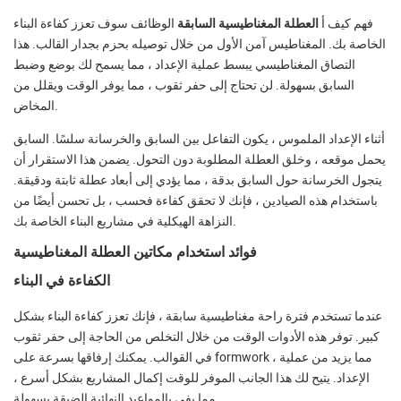
فهم كيف أ
العطلة المغناطيسية السابقة
الوظائف سوف تعزز كفاءة البناء
الخاصة بك. المغناطيس آمن الأول من خلال توصيله بحزم بجدار القالب. هذا
التصاق المغناطيسي يبسط عملية الإعداد ، مما يسمح لك بوضع وضبط
السابق بسهولة. لن تحتاج إلى حفر ثقوب ، مما يوفر الوقت ويقلل من
المخاض.
أثناء الإعداد الملموس ، يكون التفاعل بين السابق والخرسانة سلسًا. السابق
يحمل موقعه ، وخلق العطلة المطلوبة دون التحول. يضمن هذا الاستقرار أن
يتجول الخرسانة حول السابق بدقة ، مما يؤدي إلى أبعاد عطلة ثابتة ودقيقة.
باستخدام هذه الصيادين ، فإنك لا تحقق كفاءة فحسب ، بل تحسن أيضًا من
النزاهة الهيكلية في مشاريع البناء الخاصة بك.
فوائد استخدام مكاتين العطلة المغناطيسية
الكفاءة في البناء
عندما تستخدم فترة راحة مغناطيسية سابقة ، فإنك تعزز كفاءة البناء بشكل
كبير. توفر هذه الأدوات الوقت من خلال التخلص من الحاجة إلى حفر ثقوب
في القوالب. يمكنك إرفاقها بسرعة على formwork ، مما يزيد من عملية
الإعداد. يتيح لك هذا الجانب الموفر للوقت إكمال المشاريع بشكل أسرع ،
مما يفي بالمواعيد النهائية الضيقة بسهولة.