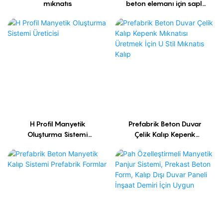
mıknatıs
beton elemanı için saplı
2000kg kaputma
mıknatısı
H Profil Manyetik
Prefabrik Beton Duvar
Oluşturma Sistemi
Çelik Kalıp Kepenk
Üreticisi
Mıknatısı Üretmek İçin U
Stil Mıknatıs Kalıp