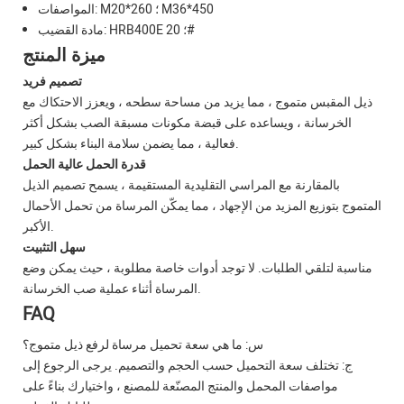
المواصفات: M20*260 ؛ M36*450
مادة القضيب: HRB400E ؛ 20#
ميزة المنتج
تصميم فريد
ذيل المقبس متموج ، مما يزيد من مساحة سطحه ، ويعزز الاحتكاك مع
الخرسانة ، ويساعده على قبضة مكونات مسبقة الصب بشكل أكثر
فعالية ، مما يضمن سلامة البناء بشكل كبير.
قدرة الحمل عالية الحمل
بالمقارنة مع المراسي التقليدية المستقيمة ، يسمح تصميم الذيل
المتموج بتوزيع المزيد من الإجهاد ، مما يمكّن المرساة من تحمل الأحمال
الأكبر.
سهل التثبيت
مناسبة لتلقي الطلبات. لا توجد أدوات خاصة مطلوبة ، حيث يمكن وضع
المرساة أثناء عملية صب الخرسانة.
FAQ
س: ما هي سعة تحميل مرساة لرفع ذيل متموج؟
ج: تختلف سعة التحميل حسب الحجم والتصميم. يرجى الرجوع إلى
مواصفات المحمل والمنتج المصنّعة للمصنع ، واختيارك بناءً على