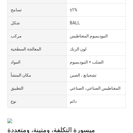
±1%
تسامح
BALL
شكل
النيوديميوم المغناطيس
مركب
لون الزنك
المعالجة السطحية
الصلب + النيوديميوم
المواد
تشجيانغ ، الصين
مكان المنشأ
المغناطيس الصناعي، الصناعي
التطبيق
دائم
نوع
ميسورة التكلفة، ومتينة، ومتعددة