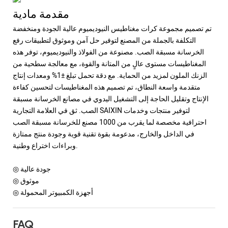
مقدمة مادية
تم تصميم مجموعة كرات مغناطيس النيوديميوم عالية الجودة ومنخفضة
التكلفة بالجملة من المصنع لتوفير حل آمن وموثوق لتطبيقات رفع
الخرسانة مسبقة الصب. مصنوعة من الفولاذ والنيوديميوم، توفر هذه
المغناطيسات مستوى عالٍ من المتانة والقوة، مع معالجة سطحية من
الزنك الملون لمزيد من الحماية. مع دقة تحمل تبلغ ±1% ومعدات إنتاج
متقدمة واسعة النطاق، تم تصميم هذه المغناطيسات لتحسين كفاءة
الإنتاج وتقليل الحاجة إلى التشغيل اليدوي في مصانع الخرسانة مسبقة
الصب. ثق في العلامة التجارية SAIXIN لتوفير منتجات وخدمات
احترافية مخصصة لما يقرب من 1000 مصنع للخرسانة مسبقة الصب
في الداخل والخارج، مدعومة بقوة تقنية قوية وجودة منتج ممتازة
وبراءات اختراع وطنية.
◎ جودة عالية
◎ موثوق
◎ أجهزة الكمبيوتر المحمولة
FAQ