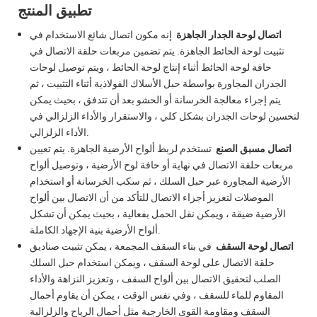
تطبيق المنتج
اتصال لوحة الجدار الجاهزة
إنه مكون اتصال شائع الاستخدام في
تثبيت لوحة الحائط الجاهزة. يتم تضمين مربعات حلقة الاتصال في
حافة لوحة الحائط أثناء إنتاج لوحة الحائط ، ويتم توصيل لوحات
الجدران المجاورة بواسطة حبل الأسلاك الفولاذية أثناء التثبيت ، ثم
يتم إجراء معالجة الخرسانة أو الحشو بعد أن تتدفق ، بحيث يمكن
لتحسين لوحات الجدران بشكل كلي ، والاستقرار والأداء الزلزالي في
الأداء الزلزالي.
اتصال مسبق الصنع
تستخدم لربط ألواح الأرضية الجاهزة. يتم تعيين
مربعات حلقة الاتصال في نهاية أو حافة لوح الأرضية ، وتوصيل ألواح
الأرضية المجاورة عبر حبل السلك ، ثم سكب الخرسانة أو استخدام
الموصلات لتعزيز أجزاء الاتصال للتأكد من أن الاتصال بين ألواح
الأرضية ضيقة ، ويمكن نقل الحمل بفعالية ، بحيث يمكن أن تشكل
ألواح الأرضية بنية الإجهاد الكاملة.
اتصال لوحة السقف
في بناء السقف المجمعة ، يمكن تثبيت صناديق
حلقة الاتصال على لوحة السقف ، ويمكن استخدام حبل السلك
الصلب لتحقيق الاتصال بين ألواح السقف ، وتعزيز النزاهة والأداء
المقاوم للماء للسقف ، وفي نفس الوقت ، يمكن أن يقاوم أحمال
السقف ومقاومة القوى الخارجية مثل أحمال الرياح والزلزالية