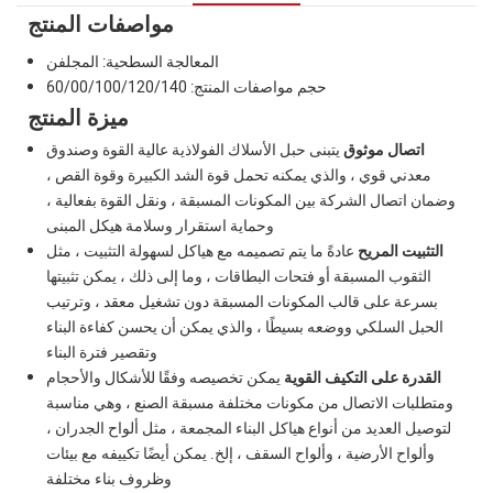
مواصفات المنتج
المعالجة السطحية: المجلفن
حجم مواصفات المنتج: 60/00/100/120/140
ميزة المنتج
اتصال موثوق
يتبنى حبل الأسلاك الفولاذية عالية القوة وصندوق
معدني قوي ، والذي يمكنه تحمل قوة الشد الكبيرة وقوة القص ،
وضمان اتصال الشركة بين المكونات المسبقة ، ونقل القوة بفعالية ،
وحماية استقرار وسلامة هيكل المبنى
التثبيت المريح
عادةً ما يتم تصميمه مع هياكل لسهولة التثبيت ، مثل
الثقوب المسبقة أو فتحات البطاقات ، وما إلى ذلك ، يمكن تثبيتها
بسرعة على قالب المكونات المسبقة دون تشغيل معقد ، وترتيب
الحبل السلكي ووضعه بسيطًا ، والذي يمكن أن يحسن كفاءة البناء
وتقصير فترة البناء
القدرة على التكيف القوية
يمكن تخصيصه وفقًا للأشكال والأحجام
ومتطلبات الاتصال من مكونات مختلفة مسبقة الصنع ، وهي مناسبة
لتوصيل العديد من أنواع هياكل البناء المجمعة ، مثل ألواح الجدران ،
وألواح الأرضية ، وألواح السقف ، إلخ. يمكن أيضًا تكييفه مع بيئات
وظروف بناء مختلفة